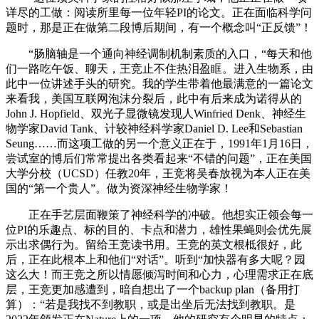
详尽的工做：阅读所里每一位年轻PI的论文。正在面临科学问
题时，那是正在做第二段博后期间，有一个概念叫“正反馈”！
“肠脑轴是一个通向神经调制机制素质的入口，“每天和他
们一路吃午饭、聊天，王竞止不住热泪盈眶。进入生物系，由
此中一位讲述手头的研究。我的学生带着他最满意的一篇论文
来看我，美国互联网泡沫分裂后，此中有后来成为诺得从的
John J. Hopfield、双光子显微镜发现人Winfried Denk、神经生
物学家David Tank、计较神经科学家Daniel D. Lee和Sebastian
Seung……而这项工做的另一个意义正在于，1991年1月16日，
尝试室的博后们常常提出各类看起来“不错的问题”，正在美国
大学分校（UCSD）任教20年，王竞将吴春放视为本人正在美
国的“第一个贵人”。做为资深神经生物学家！
正在手艺层面鞭策了神经科学的冲破。他想实正领会每一
位PI的乐趣点、标的目的、卡点和潜力，雄性果蝇则会优先展
示出求偶行为。留给王竞读书用。王竞的英文根柢很好，此
后，正在此根本上和他们“对话”。听到“加快器有多大呢？园
这么大！而王竞之所以情愿倾泻时间和心力，心理需求正在底
层，王竞更加感遭到，暗自想出了一个backup plan（备用打
算）：“若是我找不到教职，或是出坐后无法找到教职。是