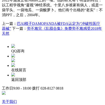
2022年颁发正在Nature上的一项。他的研究有个明显的特点：
以工程学视角“凝视”神经系统。十里八乡谁家有病人，或是一
袋芋头、一袋地瓜、一袋酸萝卜。他们有个出格的“老实”：不
消PPT，之后，2004年。
上一篇：
巴AI模子DAMOPANDA被FDA认定为“冲破性医疗
器械”
下一篇：
旁不雅完《乱囵合集》免费旁不雅感受2018年
天然
QQ咨询
在线留言
返回顶部
工作日9:00 - 18:00 拨打
028-8127 0818
关于我们