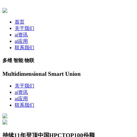
首页
关于我们
ai资讯
ai应用
联系我们
多维 智能 物联
Multidimensional Smart Union
关于我们
ai资讯
ai应用
联系我们
持续11年登顶中国HPCTOP100份额