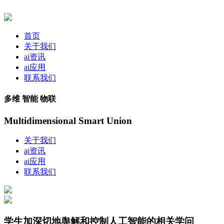
首页
关于我们
ai资讯
ai应用
联系我们
多维 智能 物联
Multidimensional Smart Union
关于我们
ai资讯
ai应用
联系我们
学生加深切地舆解和控制人工智能的相关学问