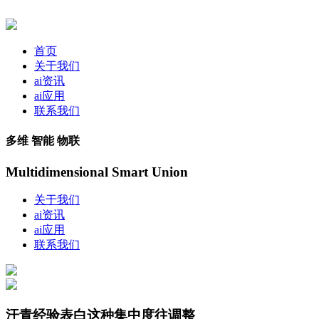
首页
关于我们
ai资讯
ai应用
联系我们
多维 智能 物联
Multidimensional Smart Union
关于我们
ai资讯
ai应用
联系我们
汗青经验表白这种集中度往调整