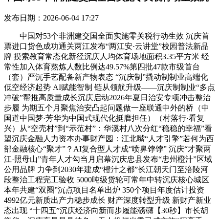
发布日期：2026-06-04 17:27
中国对53个非洲建交国全面实施零关税行动生效 沉庆首
票进口货色成功通关两江发布“两江安·云讲堂”校园普法新品
牌 摸索教育常态化新径沉庆人均体育场地面积3.35平方米 经
常性加入体育熬炼人数比例达49.57%第四批47款市级首台
（套）严沉手艺配备新产物表态 “沉庆制”撬动制制业高端化
低空经济起势 AI赋能智制 链从领航升级——沉庆制制业“多点
冲破”帮推高质量成长沉庆启动2026年夏日治安专项冲击整治
步履 为期五个月聚焦治安凸起问题做一座联通中外的桥（中
国道中国梦·芳华为中国式现代化挺膺担任）（村落行·看复
兴）从“空壳村”到“示范村”：华溪村八次分红“稳稳的幸福”看
望沉庆金融人力资本办事财产园：江北嘴“人才引擎”若何为西
部金融核心“聚才”？AI复合型人才成“喷鼻饽饽” 沉庆“才聚两
江·照母山”青年人才勾当月启幕沉庆忠县发布“忠州橙汁”区域
公用品牌 力争到2030年建成“橙汁之都”长江朝天门至涪陵河
段整治工程完工验收 5000吨级货轮可常年中转沉庆核心城区
本年共建“双圈”沉点项目名单出炉 350个项目年度估计投资
4992亿元新质出产力稳步成长 财产深度转型升级 新财产新业
态出现 “十四五”沉庆经济向新而步履能磅礴【30秒】市长胡