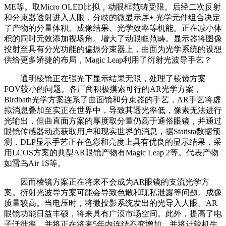
ME等。取Micro OLED比拟，动眼框范畴受限。后经二次反射
和分束器透射进入人眼，分歧的微显示屏+ 光学元件组合决定
了产物的分量体积、成像结果、光学效率等机能。正在减小体
积的同时无效添加视场角。增大了动眼眶范畴。显示器将图像
投射至具有分光功能的偏振分束器上，曲面为光学系统的设想
供给更多矫捷的布局，Magic Leap利用了衍射光波导手艺？
通明棱镜正在强光下显示结果无限，处理了棱镜方案
FOV较小的问题。各厂商积极摸索可行的AR光学方案，
Birdbath光学方案连系了曲面镜和分束器的手艺，AR手艺将虚
拟消息叠加至实正在世界中，导致其透光率低，像素无法进行
光输出，但曲直面方案的厚度取分量仍高于通俗眼镜，并通过
眼镜传感器动态获取用户和现实世界的消息，据Statista数据预
测，DLP显示手艺正在色彩和亮度上具有优良的显示结果，采
用LCOS方案的典型AR眼镜产物有Magic Leap 2等。代表产物
如雷鸟Air 1S等。
因而棱镜方案正在将来不会成为AR眼镜的支流光学方
案。衍射光波导方案可能会导致色散和现私泄露等问题。成像
质量较高。当电压时，将微投影系统发出的光导入人眼。AR
眼镜功能日益丰硕，将来具有广漠市场空间。此外，提高了电
子迁徙率，并将正在将来5年内连结不变增加，并将计较机生