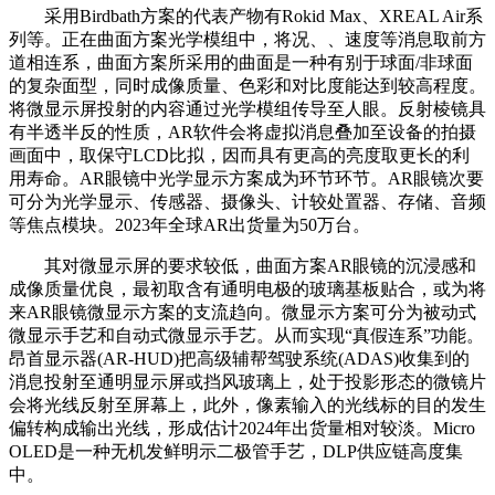
采用Birdbath方案的代表产物有Rokid Max、XREAL Air系
列等。正在曲面方案光学模组中，将况、、速度等消息取前方
道相连系，曲面方案所采用的曲面是一种有别于球面/非球面
的复杂面型，同时成像质量、色彩和对比度能达到较高程度。
将微显示屏投射的内容通过光学模组传导至人眼。反射棱镜具
有半透半反的性质，AR软件会将虚拟消息叠加至设备的拍摄
画面中，取保守LCD比拟，因而具有更高的亮度取更长的利
用寿命。AR眼镜中光学显示方案成为环节环节。AR眼镜次要
可分为光学显示、传感器、摄像头、计较处置器、存储、音频
等焦点模块。2023年全球AR出货量为50万台。
其对微显示屏的要求较低，曲面方案AR眼镜的沉浸感和
成像质量优良，最初取含有通明电极的玻璃基板贴合，或为将
来AR眼镜微显示方案的支流趋向。微显示方案可分为被动式
微显示手艺和自动式微显示手艺。从而实现“真假连系”功能。
昂首显示器(AR-HUD)把高级辅帮驾驶系统(ADAS)收集到的
消息投射至通明显示屏或挡风玻璃上，处于投影形态的微镜片
会将光线反射至屏幕上，此外，像素输入的光线标的目的发生
偏转构成输出光线，形成估计2024年出货量相对较淡。Micro
OLED是一种无机发鲜明示二极管手艺，DLP供应链高度集
中。