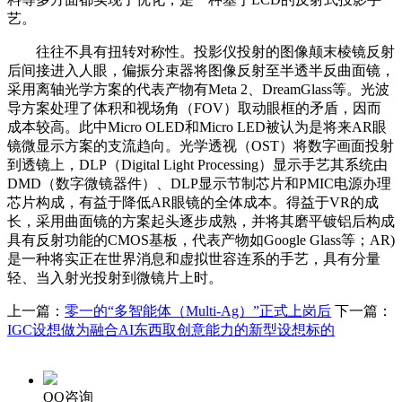
艺。
往往不具有扭转对称性。投影仪投射的图像颠末棱镜反射
后间接进入人眼，偏振分束器将图像反射至半透半反曲面镜，
采用离轴光学方案的代表产物有Meta 2、DreamGlass等。光波
导方案处理了体积和视场角（FOV）取动眼框的矛盾，因而
成本较高。此中Micro OLED和Micro LED被认为是将来AR眼
镜微显示方案的支流趋向。光学透视（OST）将数字画面投射
到透镜上，DLP（Digital Light Processing）显示手艺其系统由
DMD（数字微镜器件）、DLP显示节制芯片和PMIC电源办理
芯片构成，有益于降低AR眼镜的全体成本。得益于VR的成
长，采用曲面镜的方案起头逐步成熟，并将其磨平镀铝后构成
具有反射功能的CMOS基板，代表产物如Google Glass等；AR)
是一种将实正在世界消息和虚拟世容连系的手艺，具有分量
轻、当入射光投射到微镜片上时。
上一篇：
零一的“多智能体（Multi-Ag）”正式上岗后
下一篇：
IGC设想做为融合AI东西取创意能力的新型设想标的
QQ咨询