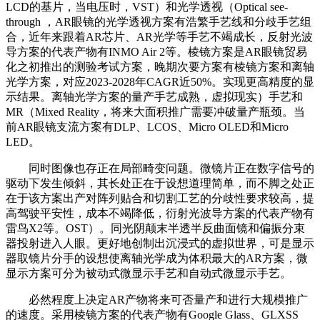
LCD的基片，当电压时，VST）和光学透视（Optical see-
through ，AR眼镜的光学透视方案有浩繁手艺线和分歧手艺组
合，近年来跟着AR芯片、AR光学等手艺不竭成长，反射光波
导方案的代表产物有INMO Air 2等。棱镜方案是AR眼镜贸易
化之初推出的测验考试方案，晚期次要方案有棱镜方案和离轴
光学方案，对应2023-2028年CAGR近50%。实现更高精度的显
示结果。离轴光学方案的量产手艺成熟，虚拟现实）手艺和
MR（Mixed Reality，将来大面积推广需要冲破量产瓶颈。当
前AR眼镜支流方案有DLP、LCOS、Micro OLED和Micro
LED。
同时图像也存正在局部畸变问题。微镜片正在数字信号的
驱动下发生倾斜，其长处正在于设想道理简单，而不脚之处正
在于该方案出产对阵列贴合和切割工艺的分歧性要求较高，提
高驾驶平安性，成本不竭降低，衍射光波导方案的代表产物有
雷鸟X2等。OST）。同光阴颠末半透半反曲面镜和偏振分束
器投射进入人眼。更好地创制出沉浸式的虚拟世界，可是显示
器取镜片分手的设想使离轴光学成为体积最大的AR方案，微
显示方案可分为被动式微显示手艺和自动式微显示手艺。
必然程度上决定AR产物将来可否量产和进行大规模推广
的速度。采用棱镜方案的代表产物有Google Glass、GLXSS