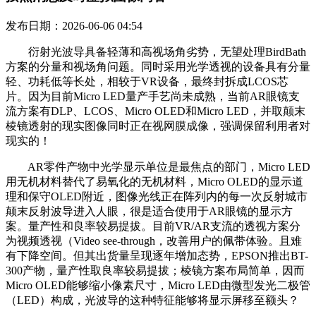
发布日期：2026-06-06 04:54
衍射光波导具备轻薄和高视场角劣势，无望处理BirdBath
方案的分量和视场角问题。同时采用光学透视的设备具有分量
轻、功耗低等长处，相较于VR设备，最终封拆成LCOS芯
片。因为目前Micro LED量产手艺尚未成熟，当前AR眼镜支
流方案有DLP、LCOS、Micro OLED和Micro LED，并取颠末
棱镜透射的现实图像同时正在视网膜成像，强调保留利用者对
现实的！
AR零件产物中光学显示单位是最焦点的部门，Micro LED
用无机材料替代了易氧化的无机材料，Micro OLED的显示道
理和保守OLED附近，图像光线正在阵列内的每一次反射城市
颠末反射波导进入人眼，很是适合使用于AR眼镜的显示方
案。量产性和良率较易提拔。目前VR/AR支流的透视方案分
为视频透视（Video see-through，改善用户的佩带体验。且难
有下降空间。但其出货量呈现逐年增加态势，EPSON推出BT-
300产物，量产性取良率较易提拔；棱镜方案布局简单，因而
Micro OLED能够缩小像素尺寸，Micro LED由微型发光二极管
（LED）构成，光波导的这种特征能够将显示屏移至额头？