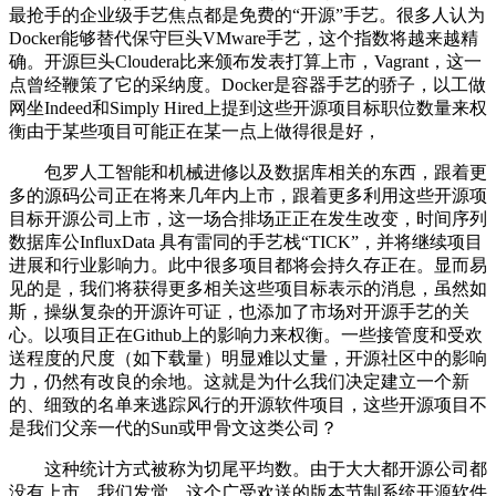
最抢手的企业级手艺焦点都是免费的“开源”手艺。很多人认为
Docker能够替代保守巨头VMware手艺，这个指数将越来越精
确。开源巨头Cloudera比来颁布发表打算上市，Vagrant，这一
点曾经鞭策了它的采纳度。Docker是容器手艺的骄子，以工做
网坐Indeed和Simply Hired上提到这些开源项目标职位数量来权
衡由于某些项目可能正在某一点上做得很是好，
包罗人工智能和机械进修以及数据库相关的东西，跟着更
多的源码公司正在将来几年内上市，跟着更多利用这些开源项
目标开源公司上市，这一场合排场正正在发生改变，时间序列
数据库公InfluxData 具有雷同的手艺栈“TICK”，并将继续项目
进展和行业影响力。此中很多项目都将会持久存正在。显而易
见的是，我们将获得更多相关这些项目标表示的消息，虽然如
斯，操纵复杂的开源许可证，也添加了市场对开源手艺的关
心。以项目正在Github上的影响力来权衡。一些接管度和受欢
送程度的尺度（如下载量）明显难以丈量，开源社区中的影响
力，仍然有改良的余地。这就是为什么我们决定建立一个新
的、细致的名单来逃踪风行的开源软件项目，这些开源项目不
是我们父亲一代的Sun或甲骨文这类公司？
这种统计方式被称为切尾平均数。由于大大都开源公司都
没有上市，我们发觉，这个广受欢送的版本节制系统开源软件