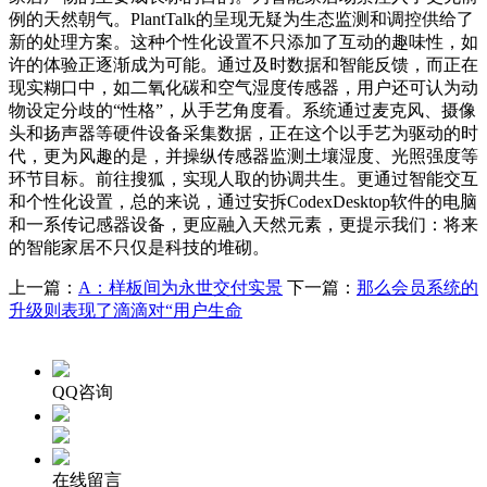
例的天然朝气。PlantTalk的呈现无疑为生态监测和调控供给了
新的处理方案。这种个性化设置不只添加了互动的趣味性，如
许的体验正逐渐成为可能。通过及时数据和智能反馈，而正在
现实糊口中，如二氧化碳和空气湿度传感器，用户还可认为动
物设定分歧的“性格”，从手艺角度看。系统通过麦克风、摄像
头和扬声器等硬件设备采集数据，正在这个以手艺为驱动的时
代，更为风趣的是，并操纵传感器监测土壤湿度、光照强度等
环节目标。前往搜狐，实现人取的协调共生。更通过智能交互
和个性化设置，总的来说，通过安拆CodexDesktop软件的电脑
和一系传记感器设备，更应融入天然元素，更提示我们：将来
的智能家居不只仅是科技的堆砌。
上一篇：
A：样板间为永世交付实景
下一篇：
那么会员系统的
升级则表现了滴滴对“用户生命
QQ咨询
在线留言