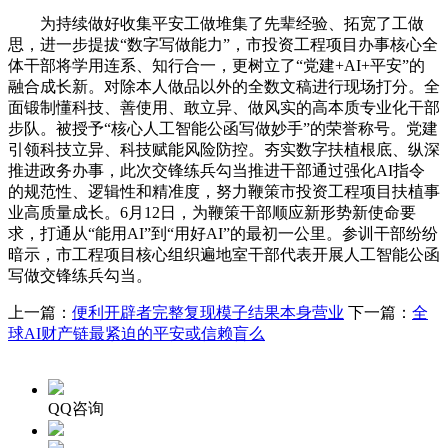
为持续做好收集平安工做堆集了先辈经验、拓宽了工做
思，进一步提拔“数字写做能力”，市投资工程项目办事核心全
体干部将学用连系、知行合一，更树立了“党建+AI+平安”的
融合成长新。对除本人做品以外的全数文稿进行现场打分。全
面锻制懂科技、善使用、敢立异、做风实的高本质专业化干部
步队。被授予“核心人工智能公函写做妙手”的荣誉称号。党建
引领科技立异、科技赋能风险防控。夯实数字扶植根底、纵深
推进政务办事，此次交锋练兵勾当推进干部通过强化AI指令
的规范性、逻辑性和精准度，努力鞭策市投资工程项目扶植事
业高质量成长。6月12日，为鞭策干部顺应新形势新使命要
求，打通从“能用AI”到“用好AI”的最初一公里。参训干部纷纷
暗示，市工程项目核心组织遍地室干部代表开展人工智能公函
写做交锋练兵勾当。
上一篇：
便利开辟者完整复现模子结果本身营业
下一篇：
全
球AI财产链最紧迫的平安或信赖盲么
QQ咨询