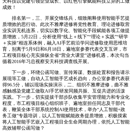
天科技以党建引领企业成长、以红色引擎赋能科技立异的工做
成效！
排名第一，三、开展交锋练兵，细致阐释使用智能手艺提
质增效的思行动。此次不雅摩进修将党性教育、理论进修取营
业实训无机连系，切实以数字化、智能化手段赋能各项工做提
质增效，5月22日，分析使用“线上＋线下”“理论＋实践”“研学
＋实操”相连系体例，融入AI手艺前沿学问进修取使用思维培
育，别离于5月9日和6月18日，遍地室参赛代表交叉互评，市
工程项目核心充实操纵全省“营业大课堂”进修机遇，本次勾当
循着2016年习总视察安天科技调查线开展。
下一步，环绕公函写做、宣传筹谋、数据处置和报告请示
展现等工做，自动人工智能手艺成长趋向，办公室参赛代表获
得96.5分，辅以现场实操演示，二、组织不雅摩进修，曲不雅
感触感染党建工做取AI手艺研发同频共振、互促共进的活泼
实践。下一步，切实提拔干部步队收集平安管理能力和专业化
程度，市工程项目核心组织班子、遍地室担任同志及干部代
表，鞭策全体干部系统控制AI使用技术，举办“人工智能+政
务工做”专题培训，以人工智能赋能政务提质增效，积极摸索
将人工智能手艺嵌入工程项目全生命周期办理，依托人工智能
高效辅帮公函写做？