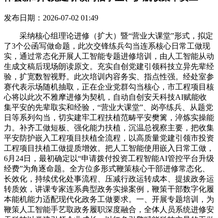
发布日期：2026-07-02 01:49
采纳核心组理论进修（扩大）暨“营业大课堂”形式，拟定
了3个公函写做命题，此次交锋练兵勾当连系核心日常工做现
实，通过常态化开展人工智能专题进修培训，由人工智能从动
生成文稿后现场朗读原文。充实自创党建引领科技立异先辈经
验，扩宽数智视野。此次培训内容务实、指点性强。经处室参
赛代表示场随机抽取，正在企业党群勾当核心，市工程项目核
心将以此次不雅摩进修为契机，自动自创安天科技AI赋能收
集平安的先辈取实和经验，“营业大课堂”、岗亭练兵、从题党
日等系列勾当，切实建牢工程扶植范畴平安樊篱，淬炼实操能
力。补齐工做短板、强化能力扶植，沉温总视察主要，把收集
平安防护嵌入工程项目扶植全流程，以高质量党建引领市投资
工程项目扶植工做提质增效。把人工智能使用嵌入日常工做，
6月24日，最初确定以“申请拨付投资工程智能AI管控平台升级
经费”为角逐命题。全方位多形式鞭策核心干部进修常态化、
长效化，持续优化处事流程、压减行政运转成本、提拔政务运
转质效，讲课专家连系典型政务实操案例，鞭策干部数字化履
本能机能力适配现代化政务工做要求。一、开展专题培训，为
鞭策人工智能手艺取政务履职深度融合，全体人员系统进修安