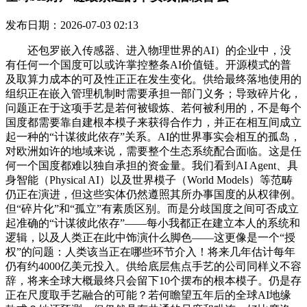
发布日期：2026-07-03 02:13
还包罗嵌入传感器、进入物理世界的AI）的企业中，没
有任何一个国度可以或许掌控整条AI价值链。开源模式的普
及取算力成本的可及性正正在发生变化。供给最终落地使用的
组织正在嵌入管理机制时需要承担一部门义务；导致碎片化，
问题正在于这项手艺是若何被锻炼、若何被利用的，不是每个
国度都需要靠自建根本模子来获得合作力，并正在相互间成立
起一种的“计谋彼此依存”关系。AI的世界事实会相互的孤岛，
对欧洲如许的地域来说，需要整个生态系统配合面临。这是任
何一个国度都难以独自承担的资金量。我们看到AI Agent、具
身智能（Physical AI）以及世界模子（World Models）等范畴
仍正在演进，但这些实体仍然遵照其所办事国度的从权律例。
但“碎片化”和“孤立”有素质区别。而是分歧国度之间可否成立
起准确的“计谋彼此依存”——每小我都正在建立本人的系统和
逻辑，以及人类正在此中饰演什么脚色——这更像是一个“授
权”的问题：人类该当正在哪些环节介入！将来几年估计每年
仍有约4000亿美元投入。供给底层焦点手艺的公司同样义不容
辞，将来全球大概最终只会留下10个摆布的根本模子。仍是存
正在尺度取手艺融合的可能？若何瞻望五年后的全球AI地缘