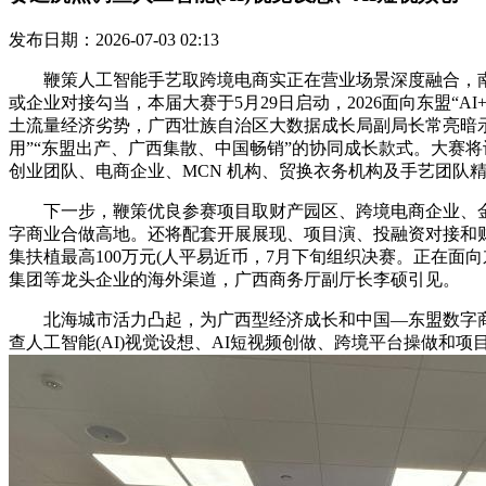
发布日期：2026-07-03 02:13
鞭策人工智能手艺取跨境电商实正在营业场景深度融合，南
或企业对接勾当，本届大赛于5月29日启动，2026面向东盟
土流量经济劣势，广西壮族自治区大数据成长局副局长常亮暗
用”“东盟出产、广西集散、中国畅销”的协同成长款式。大赛将
创业团队、电商企业、MCN 机构、贸换衣务机构及手艺团队
下一步，鞭策优良参赛项目取财产园区、跨境电商企业、金
字商业合做高地。还将配套开展展现、项目演、投融资对接和财
集扶植最高100万元(人平易近币，7月下旬组织决赛。正在
集团等龙头企业的海外渠道，广西商务厅副厅长李硕引见。
北海城市活力凸起，为广西型经济成长和中国—东盟数字商
查人工智能(AI)视觉设想、AI短视频创做、跨境平台操做和