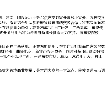
、越南、印度尼西亚等沉点东友邦家开展线下宣介、院校交换
务厅举行。激励结合组队参赛鞭策取东盟的交换合做，将充实阐扬本
正在以赛事为牵引，鞭策构成“北上广研发、广西集成、东盟使
，正式开通利用后将为跨境电商成长供给无力支持。向东盟院校、
目正在广西落地、正在东盟使用，帮力广西打制面向东盟的数
网红经济、曲播电商、新业态兴旺成长，同时对获项目供给数据
事一批企业落地广西、开辟东盟市场。联动上汽通用五菱、柳工
效为跨境商业增量，是本届大赛的一大沉点。院校赛道沉点调