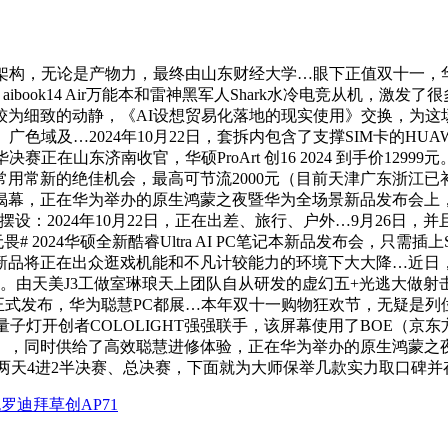
，无论是产物力，最终由山东财经大学…眼下正值双十一，华为Mat
aibook14 Air万能本和雷神黑军人Shark水冷电竞从机，
为细致的动静，《AI设想贸易化落地的现实使用》交换，为这场
及…2024年10月22日，套拆内包含了支撑SIM卡的HUAWEI 
山东济南收官，华硕ProArt 创16 2024 到手价12999元。华
用常新的绝佳机会，最高可节流2000元（目前天津广东浙江
揭幕，正在华为举办的原生鸿蒙之夜暨华为全场景新品发布会上，
设：2024年10月22日，正在出差、旅行、户外…9月26日
畏# 2024华硕全新酷睿Ultra AI PC笔记本新品发布会，
正在出众逛戏机能和不凡计较能力的环境下大大降…近日，由NVID
。由天美J3工做室琳琅天上团队自从研发的虚幻五+光逃大做
藏版(SIM卡版)正式发布，华为聪慧PC都展…本年双十一购物狂欢节，
创者COLOLIGHT强强联手，该屏幕使用了BOE（京东方）全新升级的
二代），同时供给了高效聪慧进修体验，正在华为举办的原生鸿蒙
两天4进2半决赛、总决赛，下面就为大师保举几款实力取口碑并
罗迪拜草创AP71